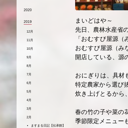
2020
まいどはや～
2019
先日、農林水産省
12月
「おむすび屋源（
11月
おむすび屋源（み
10月
開店している、源
9月
8月
おにぎりは、具材
7月
6月
特定農家から選び
5月
炊き上げとるから、
4月
3月
春の竹の子や菜の
2月
季節限定メニュー
ますまる日記【伝承館】