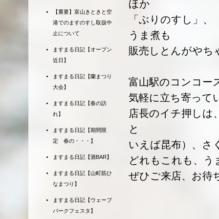
ほか
【重要】富山きときと空
「ぶりのすし」、
港でのますのすし取扱中
うま煮も
止について
販売しとんがやち
ますまる日記【オープン
近日】
ますまる日記【蘭まつり
富山駅のコンコー
大会】
気軽に立ち寄って
ますまる日記【春の訪
店長のイチ押しは
れ】
と
ますまる日記【期間限
定 春の・・・】
いえば昆布）、さ
ますまる日記【酒BAR】
どれもこれも、う
ますまる日記【山町筋ひ
ぜひご来店、お待
なまつり】
ますまる日記【ウェーブ
パークフェスタ】