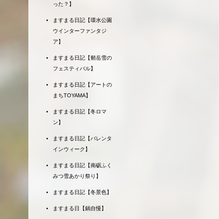
った？】
ますまる日記【環水公園
ウインターファンタジ
ア】
ますまる日記【剱岳雪の
フェスティバル】
ますまる日記【アートの
まちTOYAMA】
ますまる日記【冬ロマ
ン】
ますまる日記【バレンタ
インウィーク】
ますまる日記【南砺ふく
みつ雪あかり祭り】
ますまる日記【冬景色】
ますまる日【鍋自慢】