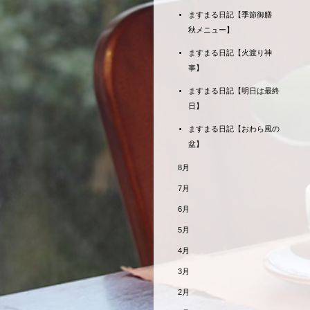
ますまる日記【季節御膳
秋メニュー】
ますまる日記【火渡り神
事】
ますまる日記【明日は最終
日】
ますまる日記【おわら風の
盆】
8月
7月
6月
5月
4月
3月
2月