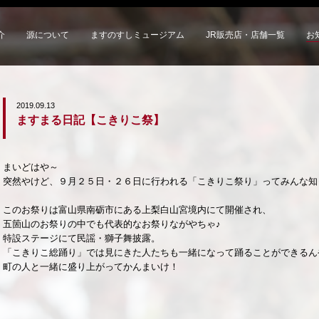
介
源について
ますのすしミュージアム
JR販売店・店舗一覧
お
2019.09.13
ますまる日記【こきりこ祭】
まいどはや～
突然やけど、９月２５日・２６日に行われる「こきりこ祭り」ってみんな知
このお祭りは富山県南砺市にある上梨白山宮境内にて開催され、
五箇山のお祭りの中でも代表的なお祭りながやちゃ♪
特設ステージにて民謡・獅子舞披露。
「こきりこ総踊り」では見にきた人たちも一緒になって踊ることができるん
町の人と一緒に盛り上がってかんまいけ！