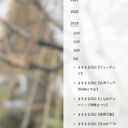
2021
2020
2019
12月
11月
10月
9月
ますまる日記【ウォッチン
グ】
ますまる日記【台湾フェア
2019inとやま】
ますまる日記【となみチュ
ーリップ球根まつり】
ますまる日記【高岡万葉】
ますまる日記【立山ﾛｰﾌﾟｳｪ