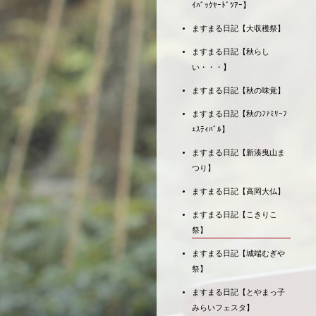
ｲﾊﾞｯｸﾔｰﾄﾞﾂｱｰ】
ますまる日記【大収穫祭】
ますまる日記【秋らし
い・・・】
ますまる日記【秋の味覚】
ますまる日記【秋のﾌｧﾐﾘｰﾌ
ｪｽﾃｨﾊﾞﾙ】
ますまる日記【新湊曳山ま
つり】
ますまる日記【高岡大仏】
ますまる日記【こきりこ
祭】
ますまる日記【城端むぎや
祭】
ますまる日記【とやまっ子
みらいフェスタ】