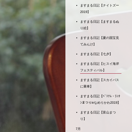
ますまる日記【ナイトズー
2019】
ますまる日記【ますまるぬ
り絵】
ますまる日記【夏の国宝見
てみんけ】
ますまる日記【七夕】
ますまる日記【ヒスイ海岸
フェスティバル】
ますまる日記【スカイバス
に乗車】
ますまる日記【ﾍﾞﾄﾅﾑ・ﾗﾝﾀ
ﾝまつりinなめりかわ2019】
ますまる日記【富山まつ
り】
7月