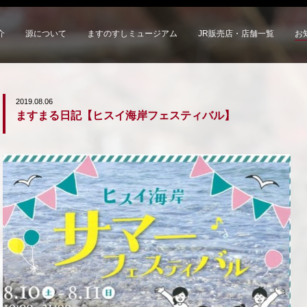
介
源について
ますのすしミュージアム
JR販売店・店舗一覧
お
2019.08.06
ますまる日記【ヒスイ海岸フェスティバル】