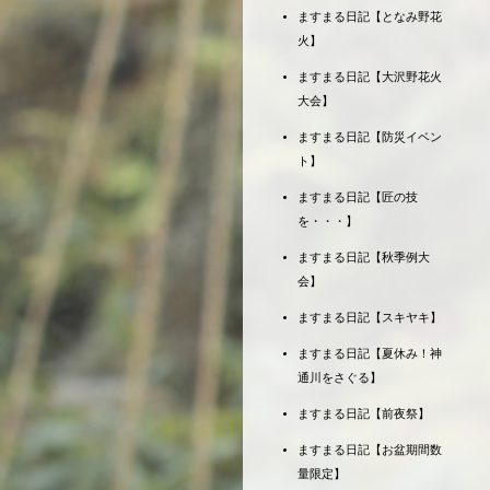
ますまる日記【となみ野花
火】
ますまる日記【大沢野花火
大会】
ますまる日記【防災イベン
ト】
ますまる日記【匠の技
を・・・】
ますまる日記【秋季例大
会】
ますまる日記【スキヤキ】
ますまる日記【夏休み！神
通川をさぐる】
ますまる日記【前夜祭】
ますまる日記【お盆期間数
量限定】