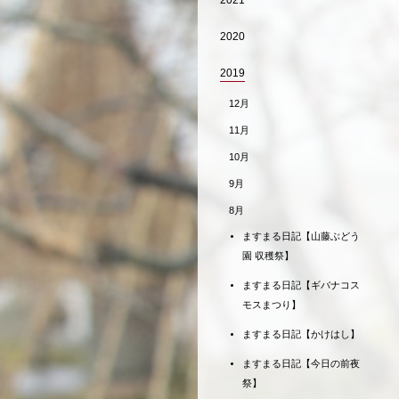
2021
2020
2019
12月
11月
10月
9月
8月
ますまる日記【山藤ぶどう
園 収穫祭】
ますまる日記【ギバナコス
モスまつり】
ますまる日記【かけはし】
ますまる日記【今日の前夜
祭】