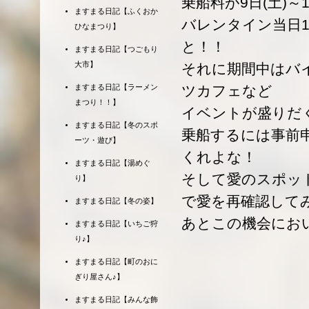
乗船料が9日(土)～
ますまる日記【ふくおか
バレンタイン当日1
ひなまつり】
と！！
ますまる日記【つごもり
大市】
それに期間中はバ
ツカフェなど
ますまる日記【ラーメン
まつり！！】
イベントが盛りだ
ますまる日記【冬のスポ
乗船するには事前
ーツ・遊び】
くれよな！
ますまる日記【湯めぐ
そして愛のスポッ
り】
で愛を再確認して
ますまる日記【冬の姿】
あとこの機会にお
ますまる日記【いちご狩
り♪】
ますまる日記【町のおに
ぎり屋さん♪】
ますまる日記【みんな飾