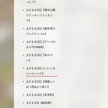
った？】
ますまる日記【環水公園
ウインターファンタジ
ア】
ますまる日記【剱岳雪の
フェスティバル】
ますまる日記【アートの
まちTOYAMA】
ますまる日記【冬ロマ
ン】
ますまる日記【バレンタ
インウィーク】
ますまる日記【南砺ふく
みつ雪あかり祭り】
ますまる日記【冬景色】
ますまる日【鍋自慢】