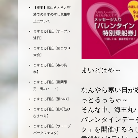
【重要】富山きときと空
港でのますのすし取扱中
止について
ますまる日記【オープン
近日】
ますまる日記【蘭まつり
大会】
ますまる日記【春の訪
まいどはや～
れ】
ますまる日記【期間限
なんやら寒い日が
定 春の・・・】
っとるっちゃ～
ますまる日記【酒BAR】
そんな中、海王丸パ
ますまる日記【山町筋ひ
なまつり】
バレンタインデー
ますまる日記【ウェーブ
ク」を開催するら
パークフェスタ】