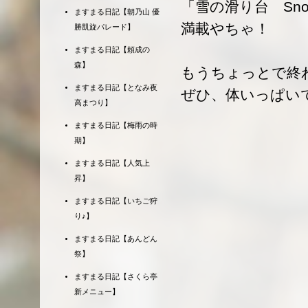
「雪の滑り台 Sno
ますまる日記【朝乃山 優
満載やちゃ！
勝凱旋パレード】
ますまる日記【頼成の
森】
もうちょっとで終
ますまる日記【となみ夜
ぜひ、体いっぱい
高まつり】
ますまる日記【梅雨の時
期】
ますまる日記【人気上
昇】
ますまる日記【いちご狩
り♪】
ますまる日記【あんどん
祭】
ますまる日記【さくら亭
新メニュー】