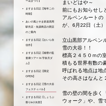
ー花まつり】
まいどはや～
前にもお知らせし
ますまる日記【毎年この
時期】
アルペンルートの
あいの風とやま鉄道高岡
が、6月22日（土
駅売店・魚源商店の閉店
のご案内
立山黒部アルペン
ますまる日記【おいら自
信作】
雪の大谷！！
ますまる日記【秘密の監
標高２４５０ｍの
査廊ツアー In 宇奈月ダ
積もる世界有数の
ム】
呼ばれる地点は地
ますまる日記【限定
OPEN】
その高さはなんと
ますまる日記【雪の大谷
フェスティバル】
雪の壁の間を歩く
ますまる日記【しょうぶ
ウォーク」や、雪で
祭りin小矢部】