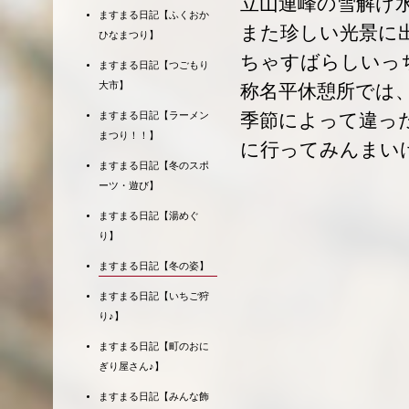
立山連峰の雪解け
ますまる日記【ふくおか
また珍しい光景に
ひなまつり】
ちゃすばらしいっ
ますまる日記【つごもり
大市】
称名平休憩所では
季節によって違っ
ますまる日記【ラーメン
まつり！！】
に行ってみんまい
ますまる日記【冬のスポ
ーツ・遊び】
ますまる日記【湯めぐ
り】
ますまる日記【冬の姿】
ますまる日記【いちご狩
り♪】
ますまる日記【町のおに
ぎり屋さん♪】
ますまる日記【みんな飾