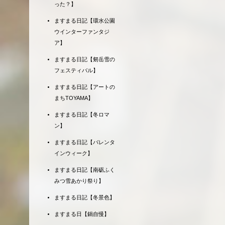
った？】
ますまる日記【環水公園
ウインターファンタジ
ア】
ますまる日記【剱岳雪の
フェスティバル】
ますまる日記【アートの
まちTOYAMA】
ますまる日記【冬ロマ
ン】
ますまる日記【バレンタ
インウィーク】
ますまる日記【南砺ふく
みつ雪あかり祭り】
ますまる日記【冬景色】
ますまる日【鍋自慢】