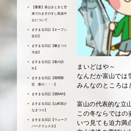
【重要】富山きときと空
港でのますのすし取扱中
止について
ますまる日記【オープン
近日】
ますまる日記【蘭まつり
大会】
ますまる日記【春の訪
まいどはや～
れ】
なんだか富山では
ますまる日記【期間限
みんなのところは
定 春の・・・】
ますまる日記【酒BAR】
富山の代表的な立
ますまる日記【山町筋ひ
なまつり】
この冬ならではの
ますまる日記【ウェーブ
いつ見ても迫力満
パークフェスタ】