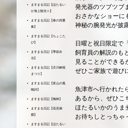
ますまる日記【ほたるい
発光器のツブツブ
か海上観光☆】
おさかなショーに
ますまる日記【春の四重
神秘の腕発光が披
奏】
ますまる日記【ちょこた
日曜と祝日限定で
び】
飼育員の解説のも
ますまる日記【季節弁
当】
見ることができる
ますまる日記【庄川峡桜
ぜひご家族で遊びに
まつり】
ますまる日記【富山の風
魚津市へ行かれた
物詩】
あるから、ぜひこ
ますまる日記【梅林】
ほたるいかのうま
ますまる日記【花見御
膳】
お待ちしとっちゃ
ますまる日記【ほたるい