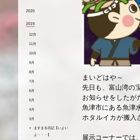
2020
2019
12月
11月
10月
9月
8月
まいどはや～
7月
先日も、富山湾の宝
6月
お知らせをしたが
5月
魚津市にある魚津
4月
ホタルイカが搬入
3月
ますまる日記【いよい
よ・・・】
展示コーナーでは