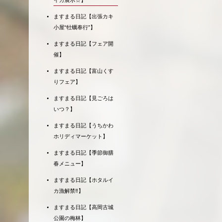
イカ展示☆】
ますまる日記【出張カキ
小屋“牡蠣奉行”】
ますまる日記【フェア開
催】
ますまる日記【富山くす
りフェア】
ますまる日記【見ごろは
いつ？】
ますまる日記【うちかわ
ホリディマーケット】
ますまる日記【季節御膳
春メニュー】
ますまる日記【ホタルイ
カ漁解禁‼】
ますまる日記【高岡古城
公園の梅林】