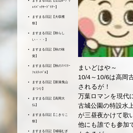
ますまる日記【立山ﾛｰﾌﾟｳ
ｪｲﾊﾞｯｸﾔｰﾄﾞﾂｱｰ】
ますまる日記【大収穫
祭】
ますまる日記【秋らし
い・・・】
ますまる日記【秋の味
覚】
ますまる日記【秋のﾌｧﾐﾘｰ
まいどはや～
ﾌｪｽﾃｨﾊﾞﾙ】
10/4～10/6は
ますまる日記【新湊曳山
されるが！
まつり】
万葉ロマンを現代
ますまる日記【高岡大
古城公園の特設水上
仏】
が三昼夜かけて歌
ますまる日記【こきりこ
祭】
他にも誰でも参加
ますまる日記【城端むぎ