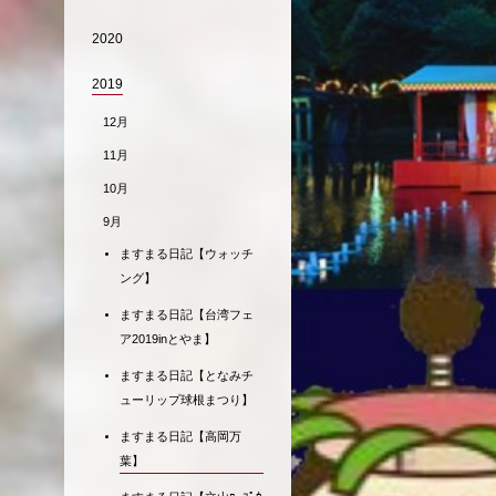
2020
2019
12月
11月
10月
9月
ますまる日記【ウォッチ
ング】
ますまる日記【台湾フェ
ア2019inとやま】
ますまる日記【となみチ
ューリップ球根まつり】
ますまる日記【高岡万
葉】