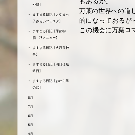
もあるが。
や祭】
万葉の世界への道
ますまる日記【とやまっ
的になっておるが
子みらいフェスタ】
この機会に万葉ロ
ますまる日記【季節御
膳 秋メニュー】
ますまる日記【火渡り神
事】
ますまる日記【明日は最
終日】
ますまる日記【おわら風
の盆】
8月
7月
6月
5月
4月