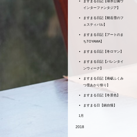
ますまる日記【環水公園ウ
インターファンタジア】
ますまる日記【剱岳雪のフ
ェスティバル】
ますまる日記【アートのま
ちTOYAMA】
ますまる日記【冬ロマン】
ますまる日記【バレンタイ
ンウィーク】
ますまる日記【南砺ふくみ
つ雪あかり祭り】
ますまる日記【冬景色】
ますまる日【鍋自慢】
1月
2018