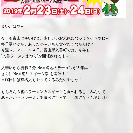
まいどはや～
今日も富山は寒いけど、少しいいお天気になってきそうやね～
毎日寒いから、あったか～いもん食べたくならんけ？
今週末、２３・２４日、富山県入善町では、今年も
“入善ラーメンまつり”が開催されるよ～！
入善駅から徒歩３分♪全国各地のラーメンが大集結！！
さらに“全国絶品スイーツ祭”も開催！！
日曜日には有名人もやってくるみたいやちゃ！
もちろん入善のラーメン＆スイーツも食べれるし、みんなで
あったか～いラーメンを食べに行って、元気にならんまいけ～