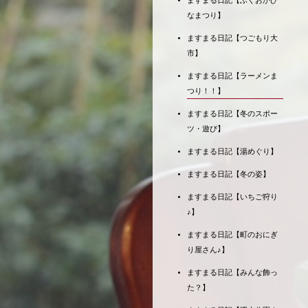
ますまる日記【ふくおかひ
なまつり】
ますまる日記【つごもり大
市】
ますまる日記【ラーメンま
つり！！】
ますまる日記【冬のスポー
ツ・遊び】
ますまる日記【湯めぐり】
ますまる日記【冬の姿】
ますまる日記【いちご狩り
♪】
ますまる日記【町のおにぎ
り屋さん♪】
ますまる日記【みんな飾っ
た？】