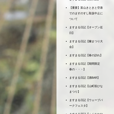
【重要】富山きときと空港
でのますのすし取扱中止に
ついて
ますまる日記【オープン近
日】
ますまる日記【蘭まつり大
会】
ますまる日記【春の訪れ】
ますまる日記【期間限定
春の・・・】
ますまる日記【酒BAR】
ますまる日記【山町筋ひな
まつり】
ますまる日記【ウェーブパ
ークフェスタ】