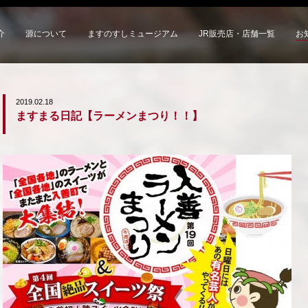
介
源について
ますのすしミュージアム
JR販売店・店舗一覧
お
2019.02.18
ますまる日記【ラーメンまつり！！】