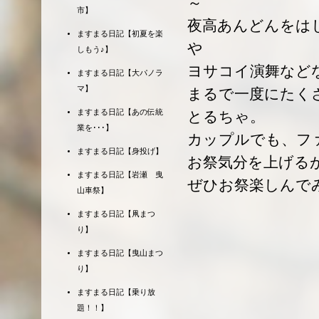
～
市】
夜高あんどんをは
ますまる日記【初夏を楽
や
しもう♪】
ヨサコイ演舞など
ますまる日記【大パノラ
マ】
まるで一度にたく
ますまる日記【あの伝統
とるちゃ。
業を･･･】
カップルでも、フ
ますまる日記【身投げ】
お祭気分を上げる
ますまる日記【岩瀬 曳
ぜひお祭楽しんで
山車祭】
ますまる日記【凧まつ
り】
ますまる日記【曳山まつ
り】
ますまる日記【乗り放
題！！】