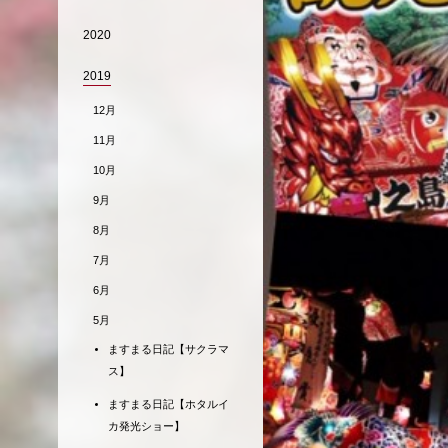
2020
2019
12月
11月
10月
9月
8月
7月
6月
5月
ますまる日記【サクラマ
ス】
ますまる日記【ホタルイ
カ発光ショー】