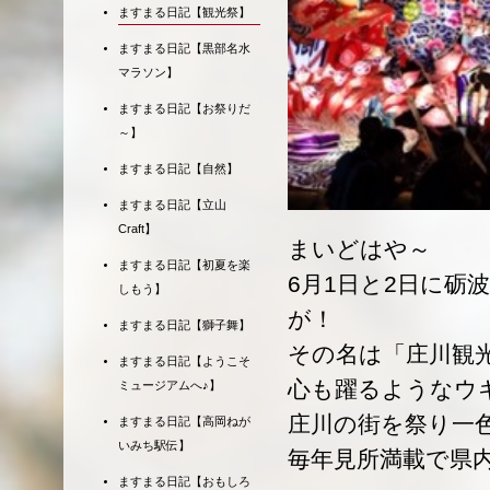
ますまる日記【観光祭】
ますまる日記【黒部名水
マラソン】
ますまる日記【お祭りだ
～】
ますまる日記【自然】
ますまる日記【立山
Craft】
まいどはや～
ますまる日記【初夏を楽
6月1日と2日に砺
しもう】
が！
ますまる日記【獅子舞】
その名は「庄川観
ますまる日記【ようこそ
心も躍るようなウ
ミュージアムへ♪】
庄川の街を祭り一
ますまる日記【高岡ねが
いみち駅伝】
毎年見所満載で県
ますまる日記【おもしろ