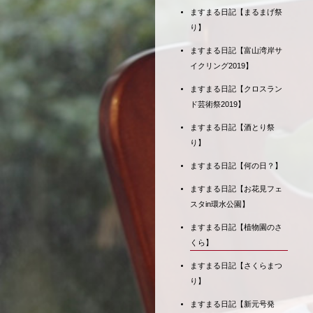
ますまる日記【まるまげ祭
り】
ますまる日記【富山湾岸サ
イクリング2019】
ますまる日記【クロスラン
ド芸術祭2019】
ますまる日記【酒とり祭
り】
ますまる日記【何の日？】
ますまる日記【お花見フェ
スタin環水公園】
ますまる日記【植物園のさ
くら】
ますまる日記【さくらまつ
り】
ますまる日記【新元号発