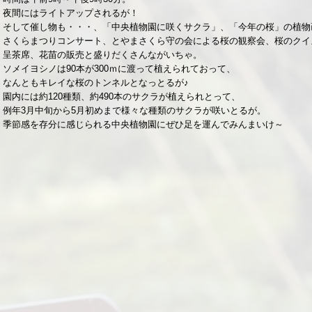
夜間にはライトアップされるが！
そして催し物も・・・、「中央植物園に咲くサクラ」、「今年の桜」の植物
さくらまつりコンサート、とやまさくら守の会による桜の観察会、桜のクイ
呈茶席、花苗の販売と盛りだくさんながいちゃ。
ソメイヨシノは90本が300ｍに渡って植えられておって、
なんともキレイな桜のトンネルとなっとるが♪
園内には約120種類、約490本のサクラが植えられとって、
例年3月中旬から5月初めまで様々な種類のサクラが咲いとるが。
季節感を存分に感じられる中央植物園にぜひ足を運んでみんまいけ～