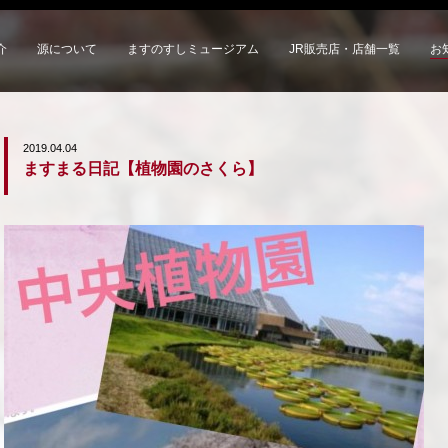
介
源について
ますのすしミュージアム
JR販売店・店舗一覧
お
2019.04.04
ますまる日記【植物園のさくら】