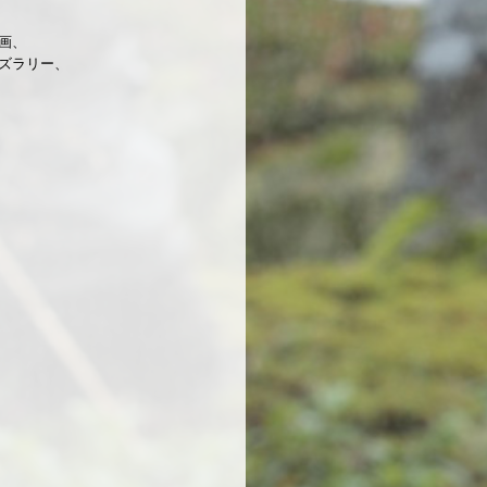
画、
ズラリー、