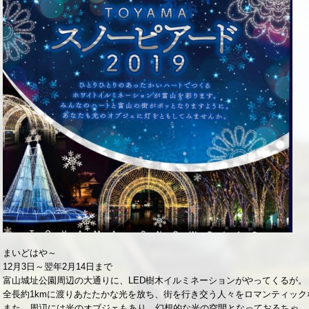
まいどはや～
12月3日～翌年2月14日まで
富山城址公園周辺の大通りに、LED樹木イルミネーションがやってくるが。
全長約1kmに渡りあたたかな光を放ち、街を行き交う人々をロマンティッ
また、周辺には光のオブジェもあり、幻想的な光の空間となっておるちゃ。