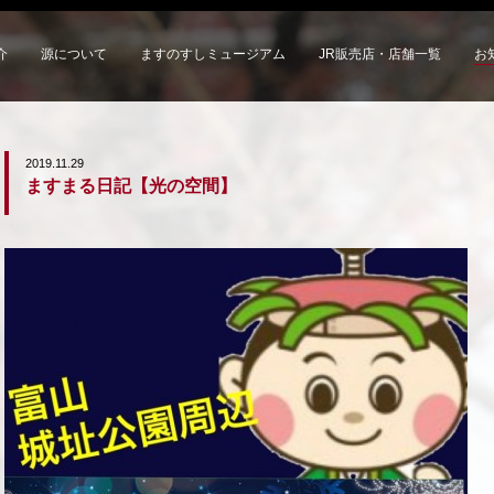
介
源について
ますのすしミュージアム
JR販売店・店舗一覧
お
2019.11.29
ますまる日記【光の空間】