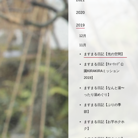
2021
2020
2019
12月
11月
ますまる日記【光の空間】
ますまる日記【ﾁｭｰﾘｯﾌﾟ公
園KIRAKIRAミッション
2019】
ますまる日記【なんと湯〜
ったり湯めぐり】
ますまる日記【ぶりの季
節】
ますまる日記【お芋ホクホ
ク】