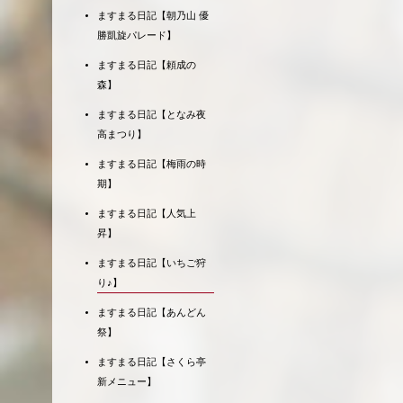
ますまる日記【朝乃山 優
勝凱旋パレード】
ますまる日記【頼成の
森】
ますまる日記【となみ夜
高まつり】
ますまる日記【梅雨の時
期】
ますまる日記【人気上
昇】
ますまる日記【いちご狩
り♪】
ますまる日記【あんどん
祭】
ますまる日記【さくら亭
新メニュー】