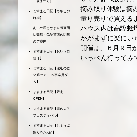
ー花まつり】
摘み取り体験は摘
ますまる日記【毎年この
量り売りで買える
時期】
ハウス内は高設栽
あいの風とやま鉄道高岡
駅売店・魚源商店の閉店
かがまずに楽にい
のご案内
開催は、６月９日
ますまる日記【おいら自
いっぺん行ってみ
信作】
ますまる日記【秘密の監
査廊ツアー In 宇奈月ダ
ム】
ますまる日記【限定
OPEN】
ますまる日記【雪の大谷
フェスティバル】
ますまる日記【しょうぶ
祭りin小矢部】