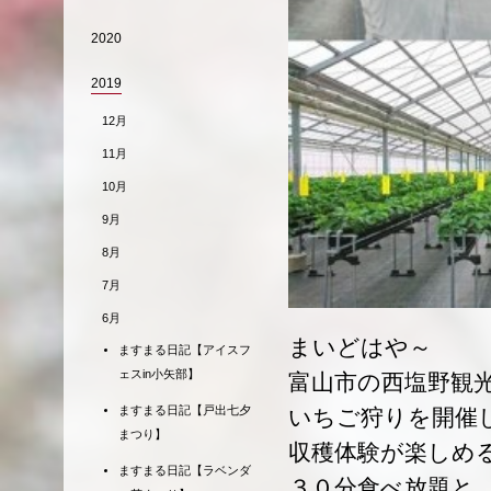
2020
2019
12月
11月
10月
9月
8月
7月
6月
まいどはや～
ますまる日記【アイスフ
ェスin小矢部】
富山市の西塩野観
ますまる日記【戸出七夕
いちご狩りを開催
まつり】
収穫体験が楽しめ
ますまる日記【ラベンダ
３０分食べ放題と