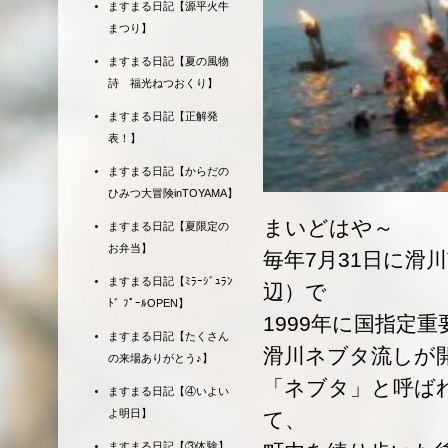
ますまる日記【源平火牛
まつり】
ますまる日記【夏の風物
詩 福光ねつおくり】
ますまる日記【正解発
表！】
ますまる日記【からだの
ひみつ大冒険inTOYAMA】
まいどはや～
ますまる日記【夏限定の
お弁当】
毎年7月31日に滑
ますまる日記【ﾐﾗｰｼﾞｭﾗﾝ
辺）で
ﾄﾞ ﾌﾟｰﾙOPEN】
1999年に国指定
ますまる日記【たくさん
滑川ネブタ流しが
の来場ありがとう♪】
「ネブタ」と呼ば
ますまる日記【④いよい
よ明日】
て、
ますまる日記【③体験】