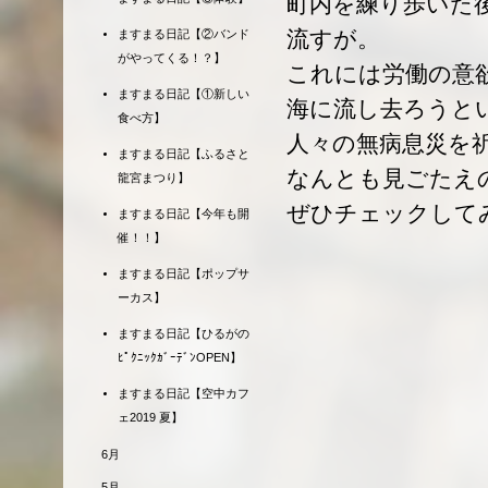
町内を練り歩いた
流すが。
ますまる日記【②バンド
がやってくる！？】
これには労働の意
ますまる日記【①新しい
海に流し去ろうと
食べ方】
人々の無病息災を
ますまる日記【ふるさと
なんとも見ごたえ
龍宮まつり】
ぜひチェックして
ますまる日記【今年も開
催！！】
ますまる日記【ポップサ
ーカス】
ますまる日記【ひるがの
ﾋﾟｸﾆｯｸｶﾞｰﾃﾞﾝOPEN】
ますまる日記【空中カフ
ェ2019 夏】
6月
5月