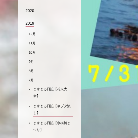
2020
2019
12月
11月
10月
9月
8月
7月
ますまる日記【花火大
会】
ますまる日記【ネブタ流
し】
ますまる日記【水橋橋ま
つり】