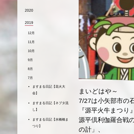
2020
2019
12月
11月
10月
9月
8月
7月
ますまる日記【花火大
まいどはや～
会】
7/27は小矢部市
ますまる日記【ネブタ流
『源平火牛まつり
し】
源平倶利伽羅合戦
ますまる日記【水橋橋ま
つり】
の計」、