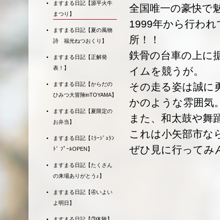
ますまる日記【源平火牛
全国唯一の豪快で
まつり】
1999年から行わ
ますまる日記【夏の風物
所！！
詩 福光ねつおくり】
鉄骨の台車の上に
ますまる日記【正解発
表！】
イムを競うが。
ますまる日記【からだの
その走る姿は誠に
ひみつ大冒険inTOYAMA】
かのような雰囲気
ますまる日記【夏限定の
また、和太鼓や舞
お弁当】
これは小矢部市な
ますまる日記【ﾐﾗｰｼﾞｭﾗﾝ
ぜひ見に行ってみ
ﾄﾞ ﾌﾟｰﾙOPEN】
ますまる日記【たくさん
の来場ありがとう♪】
ますまる日記【④いよい
よ明日】
ますまる日記【③体験】