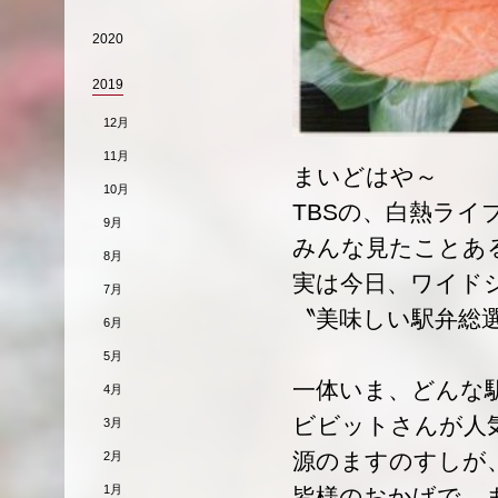
2020
2019
12月
11月
まいどはや～
10月
TBSの、白熱ライ
9月
みんな見たことあ
8月
実は今日、ワイド
7月
〝美味しい駅弁総
6月
5月
一体いま、どんな
4月
ビビットさんが人
3月
源のますのすしが
2月
1月
皆様のおかげで、