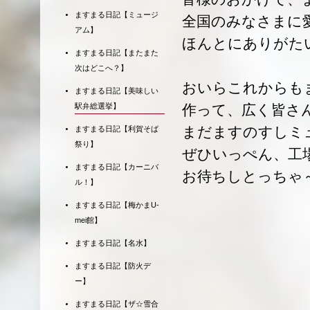
ますまる日記【ミュージ
全国のみなさまに愛
アム】
ほんとにありがた
ますまる日記【またまた
次はどこへ？】
おいらこれからも
ますまる日記【美味しい
作って、広く皆さ
駅弁総選挙】
まだますのすしミ
ますまる日記【利賀そば
祭り】
ぜひいっぺん、工
ますまる日記【カーニバ
お待ちしとっちゃ
ル！】
ますまる日記【梅かまU-
mei館】
ますまる日記【名水】
ますまる日記【防火デ
ー】
ますまる日記【ザ☆雪合