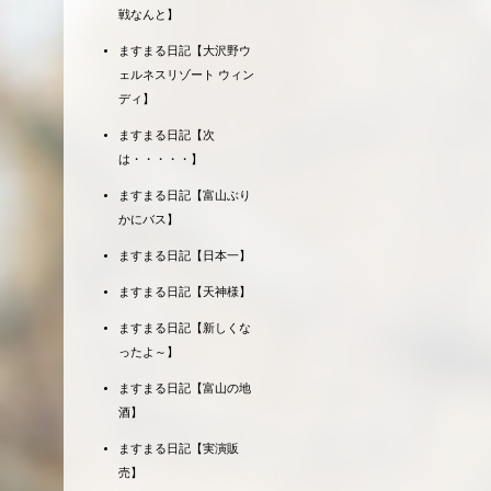
戦なんと】
ますまる日記【大沢野ウ
ェルネスリゾート ウィン
ディ】
ますまる日記【次
は・・・・・】
ますまる日記【富山ぶり
かにバス】
ますまる日記【日本一】
ますまる日記【天神様】
ますまる日記【新しくな
ったよ～】
ますまる日記【富山の地
酒】
ますまる日記【実演販
売】