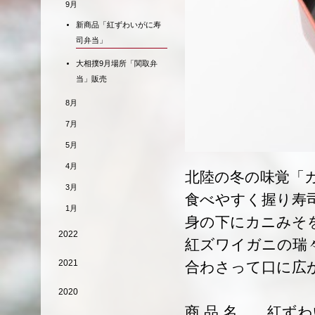
9月
新商品「紅ずわいがに寿
司弁当」
大相撲9月場所「関取弁
当」販売
8月
7月
5月
4月
北陸の冬の味覚「
3月
食べやすく握り寿
1月
身の下にカニみそ
2022
紅ズワイガニの瑞
2021
合わさって口に広
2020
商 品 名 紅ず