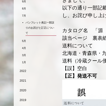
きまして、
9月
以下の通り一部記
8月
し、お詫び申し上
7月
パンフレット表記一部誤
りのお詫びと訂正につい
カタログ名 「源
て
該当ページ 裏表
5月
送料について
4月
北海道・青森県・
3月
送料（冷蔵クール
1月
【誤】空白
2022
【正】発送不可
2021
2020
2019