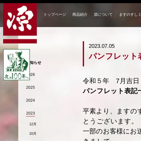
トップページ
商品紹介
源について
ますのすし
2023.07.05
パンフレット
お知らせ
2026
令和５年 7月吉日
2025
パンフレット表記
2024
平素より、ますの
2023
とうございます。
12月
一部のお客様にお
10月