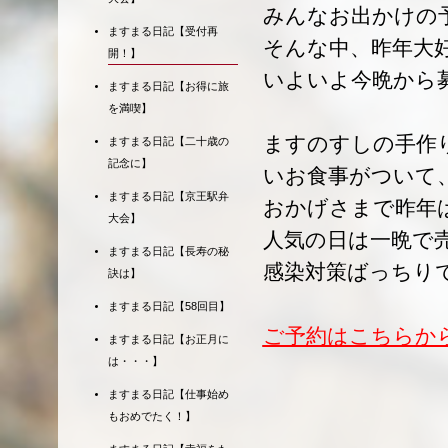
みんなお出かけの
ますまる日記【受付再
そんな中、昨年大
開！】
いよいよ今晩から
ますまる日記【お得に旅
を満喫】
ますのすしの手作
ますまる日記【二十歳の
記念に】
いお食事がついて
ますまる日記【京王駅弁
おかげさまで昨年
大会】
人気の日は一晩で
ますまる日記【長寿の秘
感染対策ばっちり
訣は】
ますまる日記【58回目】
ご予約はこちらか
ますまる日記【お正月に
は・・・】
ますまる日記【仕事始め
もおめでたく！】