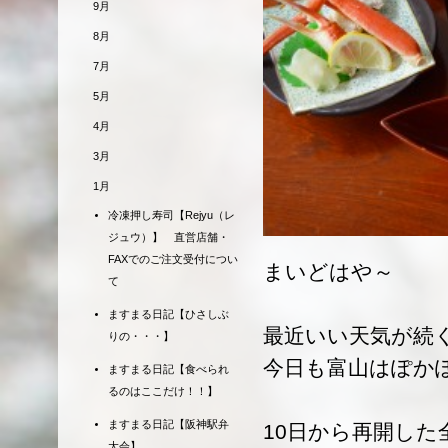
9月
8月
7月
5月
4月
3月
1月
冷凍押し寿司【Rejyu（レ
ジュウ）】 直営店舗・
FAXでのご注文受付につい
まいどはや～
て
ますまる日記【ひさしぶ
最近いい天気が続
りの・・・】
今日も富山はぽか
ますまる日記【食べられ
るのはここだけ！！】
ますまる日記【阪神駅弁
10日から再開した
大会】