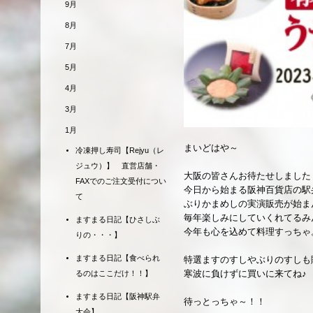
9月
8月
7月
5月
4月
3月
1月
まいどはや～
冷凍押し寿司【Rejyu（レ
ジュウ）】 直営店舗・
大阪の皆さんお待たせしました
FAXでのご注文受付につい
今日から始まる阪神百貨店の駅
て
ぶりかまめしの実演販売が始ま
毎年楽しみにしていくれてるみ
ますまる日記【ひさしぶ
今年も心を込めて料理すっちゃ
りの・・・】
ますまる日記【食べられ
特選ますのすしやぶりのすしも
寒波に負けずに買いに来てね♪
るのはここだけ！！】
ますまる日記【阪神駅弁
待っとっちゃ～！！
大会】