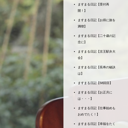
ますまる日記【受付再
開！】
ますまる日記【お得に旅を
満喫】
ますまる日記【二十歳の記
念に】
ますまる日記【京王駅弁大
会】
ますまる日記【長寿の秘訣
は】
ますまる日記【58回目】
ますまる日記【お正月に
は・・・】
ますまる日記【仕事始めも
おめでたく！】
ますまる日記【幸福をたく