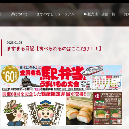
介
源について
ますのすしミュージアム
JR販売店・店舗一覧
お
2023.01.25
ますまる日記【食べられるのはここだけ！！】