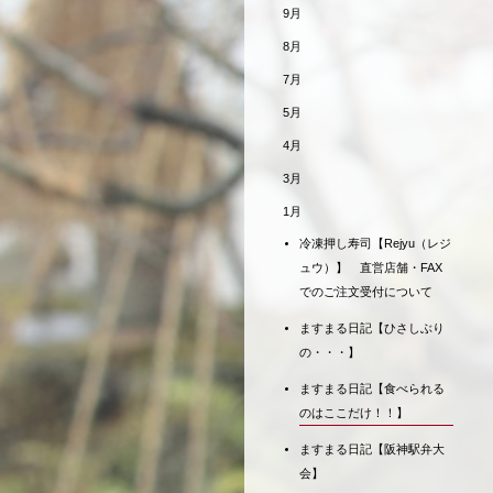
9月
8月
7月
5月
4月
3月
1月
冷凍押し寿司【Rejyu（レジ
ュウ）】 直営店舗・FAX
でのご注文受付について
ますまる日記【ひさしぶり
の・・・】
ますまる日記【食べられる
のはここだけ！！】
ますまる日記【阪神駅弁大
会】