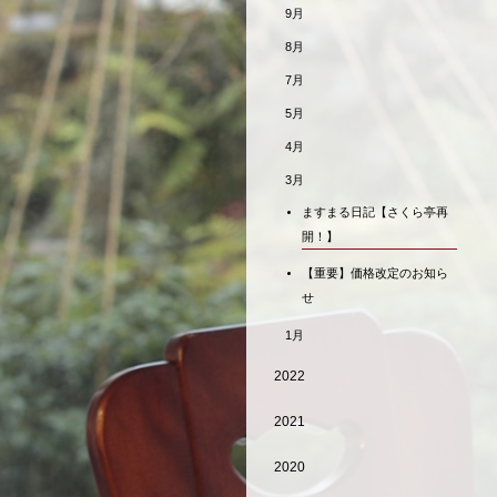
9月
8月
7月
5月
4月
3月
ますまる日記【さくら亭再
開！】
【重要】価格改定のお知ら
せ
1月
2022
2021
2020