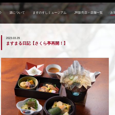
介
源について
ますのすしミュージアム
JR販売店・店舗一覧
お
2023.03.29
ますまる日記【さくら亭再開！】