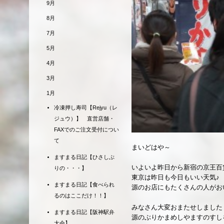
9月
8月
7月
5月
4月
3月
1月
冷凍押し寿司【Rejyu（レ
ジュウ）】 直営店舗・
FAXでのご注文受付につい
て
まいどはや～
ますまる日記【ひさしぶ
いよいよ昨日から新宿の京王百
りの・・・】
東京は昨日も今日もいい天気♪
ますまる日記【食べられ
源のお店にもたくさんの人がお
るのはここだけ！！】
みなさん大変おまたせしました
ますまる日記【阪神駅弁
源のぶりかまめしやますのすし
大会】