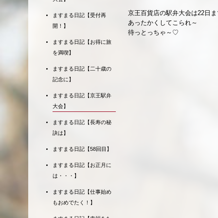
京王百貨店の駅弁大会は22日ま
ますまる日記【受付再
あったかくしてこられ～
開！】
待っとっちゃ～♡
ますまる日記【お得に旅
を満喫】
ますまる日記【二十歳の
記念に】
ますまる日記【京王駅弁
大会】
ますまる日記【長寿の秘
訣は】
ますまる日記【58回目】
ますまる日記【お正月に
は・・・】
ますまる日記【仕事始め
もおめでたく！】