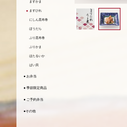
ますかま
ますひれ
にしん昆布巻
ぼうだら
ぶり昆布巻
ぶりかま
ほたるいか
ばい貝
● お弁当
● 季節限定商品
● ご予約弁当
●その他