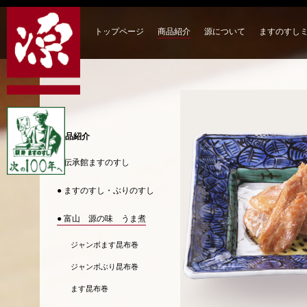
トップページ
商品紹介
源について
ますのすし
商品紹介
● 伝承館ますのすし
● ますのすし・ぶりのすし
● 富山 源の味 うま煮
ジャンボます昆布巻
ジャンボぶり昆布巻
ます昆布巻