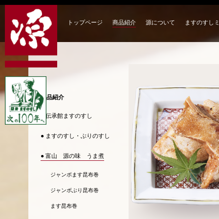
トップページ
商品紹介
源について
ますのすし
商品紹介
● 伝承館ますのすし
● ますのすし・ぶりのすし
● 富山 源の味 うま煮
ジャンボます昆布巻
ジャンボぶり昆布巻
ます昆布巻