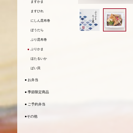
ますかま
ますひれ
にしん昆布巻
ぼうだら
ぶり昆布巻
ぶりかま
ほたるいか
ばい貝
● お弁当
● 季節限定商品
● ご予約弁当
●その他