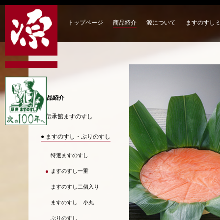
トップページ
商品紹介
源について
ますのすし
商品紹介
● 伝承館ますのすし
● ますのすし・ぶりのすし
特選ますのすし
ますのすし一重
ますのすし二個入り
ますのすし 小丸
ぶりのすし