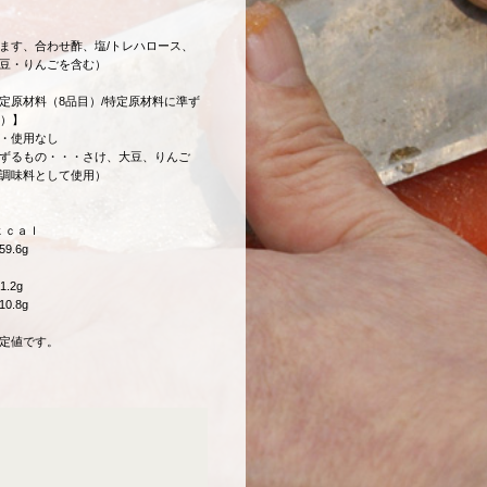
ます、合わせ酢、塩/トレハロース、
豆・りんごを含む）
定原材料（8品目）/特定原材料に準ず
））】
・使用なし
ずるもの・・・さけ、大豆、りんご
調味料として使用）
2ｋｃａｌ
.6g
.2g
.8g
定値です。