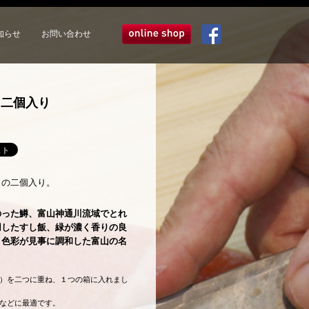
知らせ
お問い合わせ
オンラインショップ
Facebook
し二個入り
しの二個入り。
のった鱒、富山神通川流域でとれ
用したすし飯、緑が濃く香りの良
と色彩が見事に調和した富山の名
）を二つに重ね、１つの箱に入れまし
などに最適です。