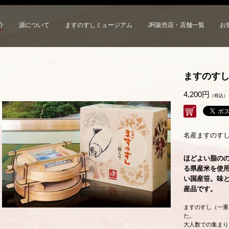
介
源について
ますのすしミュージアム
JR販売店・店舗一覧
お
ますのす
4,200円
（税込）
購入
名産ますのす
ほどよい脂の
る県産米を使
い国産笹。味
産品です。
ますのすし（一重
た。
大人数での集まり