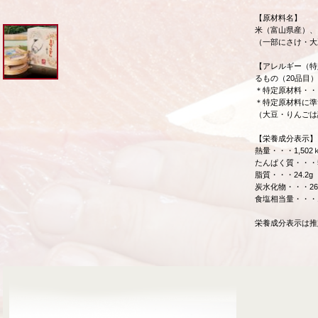
【原材料名】
米（富山県産）、
（一部にさけ・大
【アレルギー（特
るもの（20品目
＊特定原材料・・
＊特定原材料に準
（大豆・りんごは
【栄養成分表示】
熱量・・・1,50
たんぱく質・・・59
脂質・・・24.2g
炭水化物・・・261
食塩相当量・・・10
栄養成分表示は推