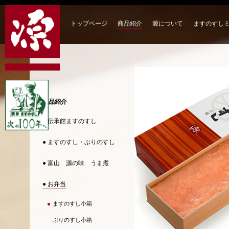
トップページ
商品紹介
源について
ますのすし
商品紹介
● 伝承館ますのすし
● ますのすし・ぶりのすし
● 富山 源の味 うま煮
● お弁当
ますのすし小箱
ぶりのすし小箱