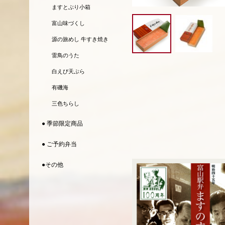
ますとぶり小箱
富山味づくし
源の旅めし 牛すき焼き
雷鳥のうた
白えび天ぷら
有磯海
三色ちらし
● 季節限定商品
● ご予約弁当
●その他