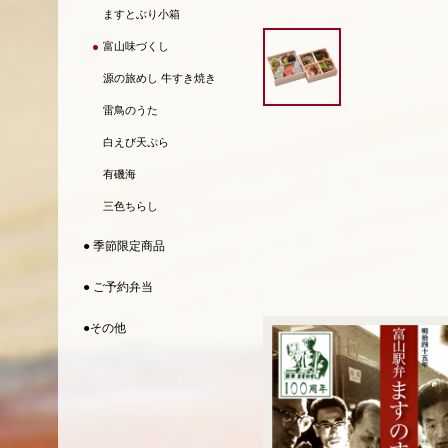
ますとぶり小箱
富山味づくし
源の旅めし 牛すき焼き
雷鳥のうた
白えび天ぷら
有磯海
三色ちらし
● 季節限定商品
● ご予約弁当
●その他