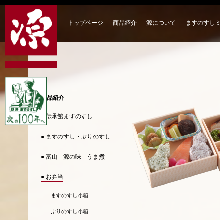
トップページ
商品紹介
源について
ますのすし
商品紹介
● 伝承館ますのすし
● ますのすし・ぶりのすし
● 富山 源の味 うま煮
● お弁当
ますのすし小箱
ぶりのすし小箱