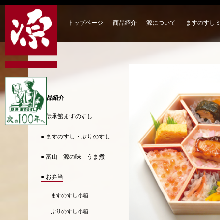
トップページ
商品紹介
源について
ますのすし
商品紹介
● 伝承館ますのすし
● ますのすし・ぶりのすし
● 富山 源の味 うま煮
● お弁当
ますのすし小箱
ぶりのすし小箱