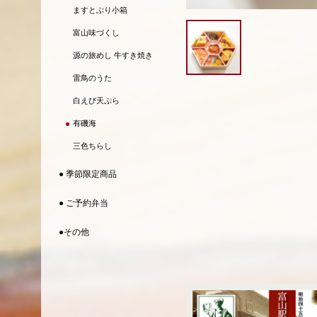
ますとぶり小箱
富山味づくし
源の旅めし 牛すき焼き
雷鳥のうた
白えび天ぷら
有磯海
三色ちらし
● 季節限定商品
● ご予約弁当
●その他