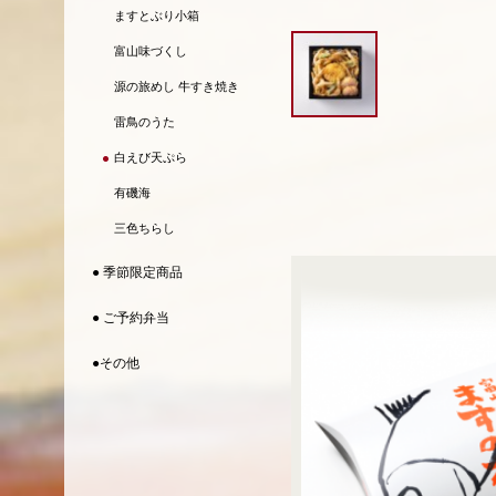
ますとぶり小箱
富山味づくし
源の旅めし 牛すき焼き
雷鳥のうた
白えび天ぷら
有磯海
三色ちらし
● 季節限定商品
● ご予約弁当
●その他