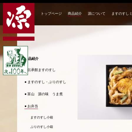
トップページ
商品紹介
源について
ますのすし
商品紹介
● 伝承館ますのすし
● ますのすし・ぶりのすし
● 富山 源の味 うま煮
● お弁当
ますのすし小箱
ぶりのすし小箱