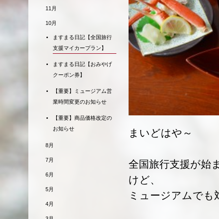
11月
10月
ますまる日記【全国旅行
支援マイカープラン】
ますまる日記【おみやげ
クーポン券】
【重要】ミュージアム営
業時間変更のお知らせ
【重要】商品価格改定の
お知らせ
まいどはや～
8月
7月
全国旅行支援が始
6月
けど、
5月
ミュージアムでも
4月
3月