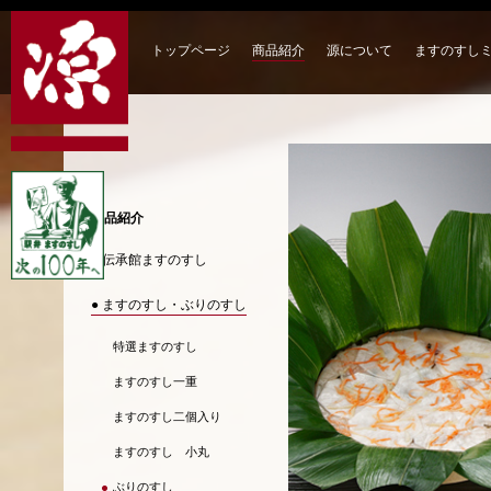
トップページ
商品紹介
源について
ますのすし
商品紹介
● 伝承館ますのすし
● ますのすし・ぶりのすし
特選ますのすし
ますのすし一重
ますのすし二個入り
ますのすし 小丸
ぶりのすし