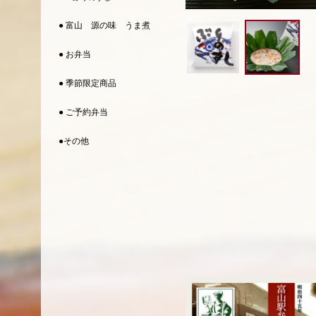
● 富山 源の味 うま煮
● お弁当
● 季節限定商品
● ご予約弁当
●その他