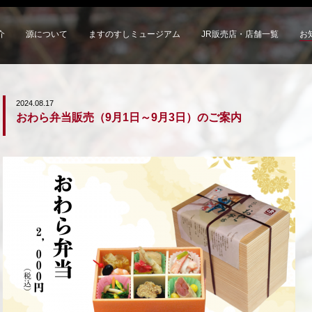
介
源について
ますのすしミュージアム
JR販売店・店舗一覧
お
2024.08.17
おわら弁当販売（9月1日～9月3日）のご案内