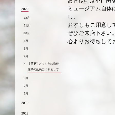
お客様には不自由
ミュージアム自体
2020
し、
12月
おすしもご用意し
11月
ぜひご来店下さい
10月
心よりお待ちして
6月
5月
4月
【重要】さくら亭の臨時
休業の延長につきまして
3月
2月
1月
2019
2018