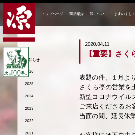
トップページ
商品紹介
源について
ますのすし
2020.04.11
【重要】さく
お知らせ
2026
表題の件、１月よ
2025
さくら亭の営業を
新型コロナウイル
2024
ご来店くださるお
2023
当面の間、延長休
2022
2021