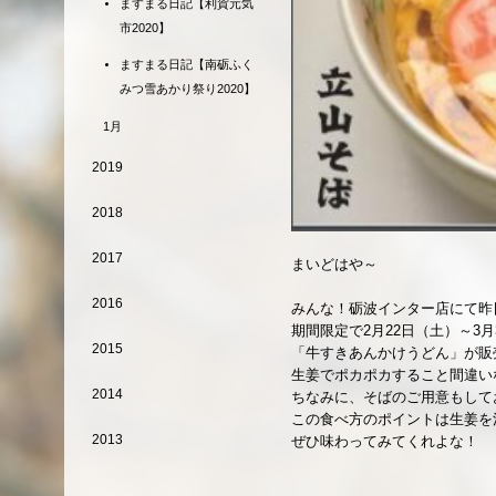
ますまる日記【利賀元気
市2020】
ますまる日記【南砺ふく
みつ雪あかり祭り2020】
1月
2019
2018
2017
まいどはや～
2016
みんな！砺波インター店にて昨
期間限定で2月22日（土）～3月
2015
「牛すきあんかけうどん」が販
生姜でポカポカすること間違い
2014
ちなみに、そばのご用意もして
この食べ方のポイントは生姜を
2013
ぜひ味わってみてくれよな！