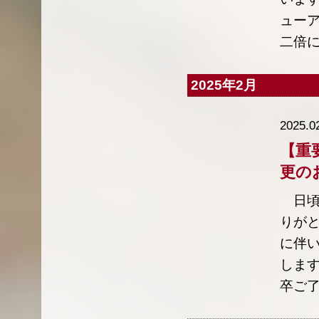
ューア
二倍に
2025年2月
2025.0
【重
更の
日頃
りがと
に伴
します
卒ご了承