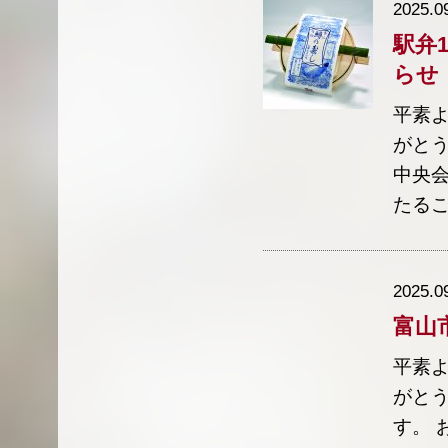
2025.0
駅弁
らせ
平素
がと
中央会
たるこ
2025.0
富山
平素
がと
す。 