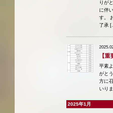
りがと
に伴い
す。 
了承 [
2025.0
【重
平素
がと
方に
いりま
2025年1月