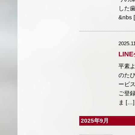
した
&nbs 
2025.1
LI
平素よ
のたび
ービス
ご登
ま […]
2025年9月