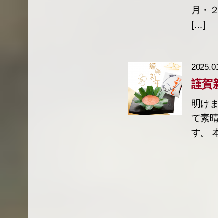
月・
[…]
2025.0
謹賀
明けま
て素
す。 