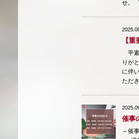
せ。 
2025.0
【重
平素
りが
に伴
ただき
2025.0
催事
～催事