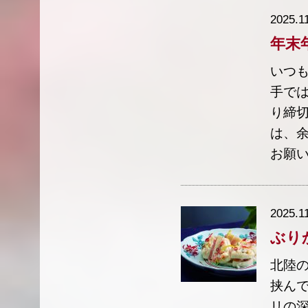
2025.1
年末
いつも
手で
り締切
は、
お願い
2025.1
ぶり
北陸
挟んで
リの