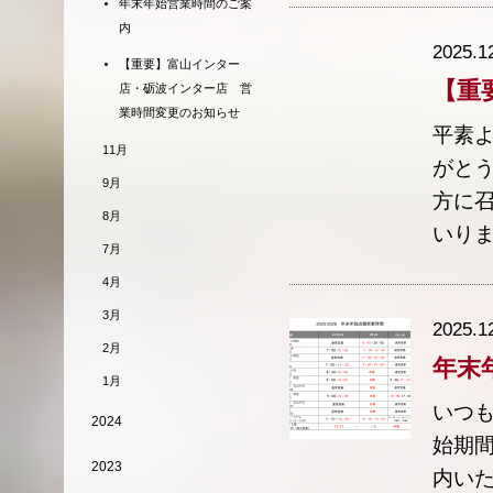
年末年始営業時間のご案
内
2025.1
【重要】富山インター
【重
店・砺波インター店 営
業時間変更のお知らせ
平素
11月
がと
9月
方に
8月
いりま
7月
4月
3月
2025.1
2月
年末
1月
いつも
2024
始期
2023
内いた