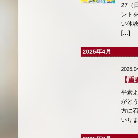
27（
ントを
い体
[…]
2025年4月
2025.0
【重
平素
がと
方に
いりま