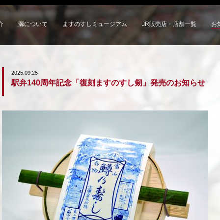
介
源について
ますのすしミュージアム
JR販売店・店舗一覧
お
2025.09.25
駅弁140周年記念「復刻ますのすし剱」発売のお知らせ