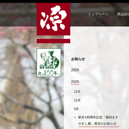
トップページ
商品紹
お知らせ
2026
2025
12月
11月
9月
駅弁140周年記念「復刻ます
のすし剱」発売のお知らせ