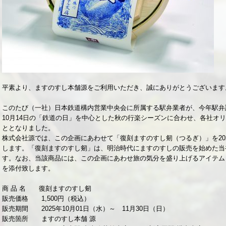
平素より、ますのすし本舗源をご利用いただき、誠にありがとうございます
このたび（一社）日本鉄道構内営業中央会に所属する駅弁業者が、今年駅弁誕
10月14日の「鉄道の日」を中心とした秋の行楽シーズンに合わせ、各社オ
ととなりました。
株式会社源では、この企画にあわせて「復刻ますのすし剱（つるぎ）」を202
します。「復刻ますのすし剱」は、明治時代にますのすしの販売を始めた当
す。なお、当該商品には、この企画にあわせ旅の気分を盛り上げるアイテム
を添付致します。
商 品 名 復刻ますのすし剱
販売価格 1,500円（税込）
販売期間 2025年10月01日（水）～ 11月30日（日）
販売箇所 ますのすし本舗 源