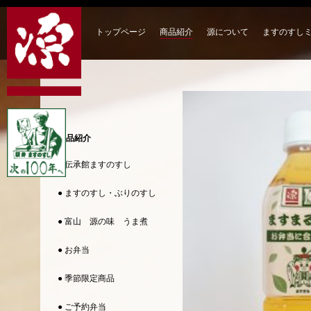
トップページ
商品紹介
源について
ますのすし
商品紹介
● 伝承館ますのすし
● ますのすし・ぶりのすし
● 富山 源の味 うま煮
● お弁当
● 季節限定商品
● ご予約弁当