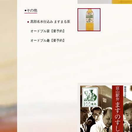
●その他
黒部名水仕込み ますまる茶
オードブル宴【要予約】
オードブル趣【要予約】