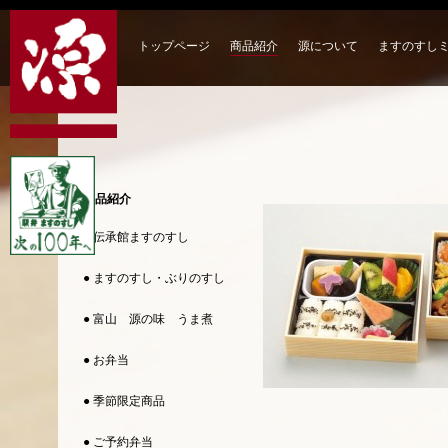
トップページ
商品紹介
源について
ますのすし
商品紹介
● 伝承館ますのすし
● ますのすし・ぶりのすし
● 富山 源の味 うま煮
● お弁当
● 季節限定商品
● ご予約弁当