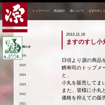
トップページ
商品紹介
源について
ますのすし
2013.11.18
ますのすし小
お知らせ
2026
日頃より源の商品
2025
鱒寿司のトップメ
と、
2024
小丸を販売してま
2023
また、皆様に小丸
2022
価格を抑えての販
2021