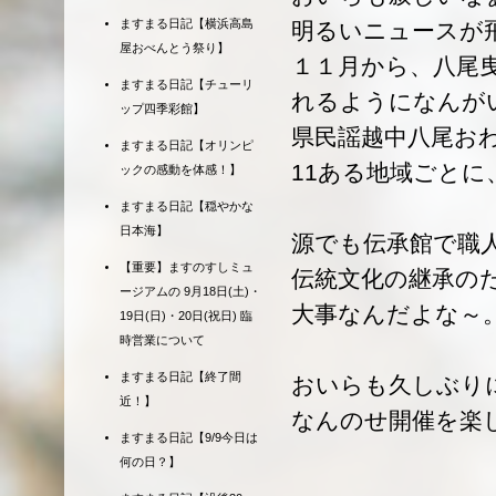
ますまる日記【横浜高島
明るいニュースが
屋おべんとう祭り】
１１月から、八尾
ますまる日記【チューリ
れるようになんが
ップ四季彩館】
県民謡越中八尾お
ますまる日記【オリンピ
11ある地域ごと
ックの感動を体感！】
ますまる日記【穏やかな
日本海】
源でも伝承館で職
【重要】ますのすしミュ
伝統文化の継承の
ージアムの 9月18日(土)・
大事なんだよな～
19日(日)・20日(祝日) 臨
時営業について
ますまる日記【終了間
おいらも久しぶり
近！】
なんのせ開催を楽
ますまる日記【9/9今日は
何の日？】