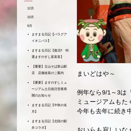
12月
10月
9月
ますまる日記【パラグア
イオニバス】
ますまる日記【復活‼ 特
選ますのすし富富富】
【重要】立山そば富山駅
まいどはや～
店 店舗改装のご案内
【重要】ますのすしミュ
ージアム土日祝日営業再
例年なら9/1～3
開のお知らせ
ミュージアムもた
ますまる日記【中秋の名
今年も去年に続き
月】
ますまる日記【北陸の駅
弁コラボ】
おいらも寂しいな