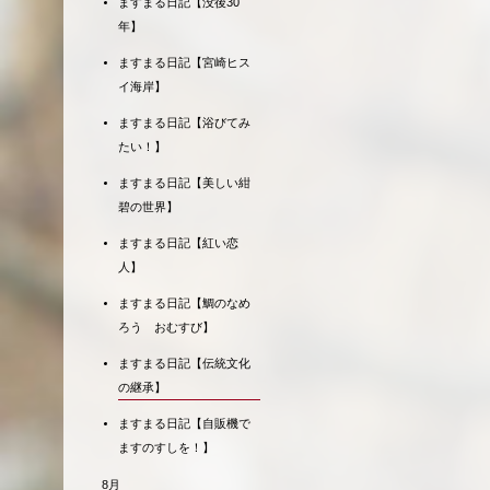
ますまる日記【没後30
年】
ますまる日記【宮崎ヒス
イ海岸】
ますまる日記【浴びてみ
たい！】
ますまる日記【美しい紺
碧の世界】
ますまる日記【紅い恋
人】
ますまる日記【鯛のなめ
ろう おむすび】
ますまる日記【伝統文化
の継承】
ますまる日記【自販機で
ますのすしを！】
8月