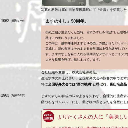
写真の料理は富山市物産振興展にて『金賞』を受賞した
1962
「ますのすし」50周年。
［昭和37年］
掛紙に紐が主流だった当時、ますのすしを“箱詰”した現在
状はこの年にうまれました。
この時は「越中神通川ますとりの図」の描かれたパッケー
完成し、箱の形状はそのまま５０年間以上引き継がれてい
す。ますのすしを箱に入れる画期的なデザインとアイデア
大きな反響を呼び、親しまれています。
会社組織を変更し、株式会社源発足。
生活水準の向上に伴い、全国駅弁大会や旅客の中でます
特に
全国駅弁大会では“西の横綱”と呼ばれ、富山名産品
1963
［昭和38年］
ますのすしの伝統の味やよさを失わず、合理的に生産す
藤づるをゴムバンドにし、曲げ物の底とふたを合板にし
よりたくさんの人に「美味し