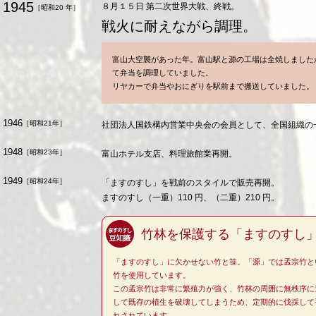
1945
８月１５日 第二次世界大戦、終戦。
［昭和20 年］
戦火に耐えながら調理。
富山大空襲があった年。富山駅と源の工場は全焼しました
て弁当を調理していました。
リヤカーで弁当やおにぎりを駅前まで搬送していました。
1946
［昭和21年］
社団法人国鉄構内営業中央会の会員として、全国組織の
1948
［昭和23年］
富山ホテル支店、料理旅館業再開。
1949
［昭和24年］
「ますのすし」を戦前のスタイルで販売再開。
ますのすし（一重）110 円、（二重）210 円。
竹林を保護する「ますのすし
「ますのすし」に欠かせない竹と笹。「源」では孟宗竹と
竹を使用しています。
この孟宗竹は非常に繁殖力が強く、竹林の周囲に無秩序に
して既存の植生を破壊してしまうため、定期的に伐採して
れされています。