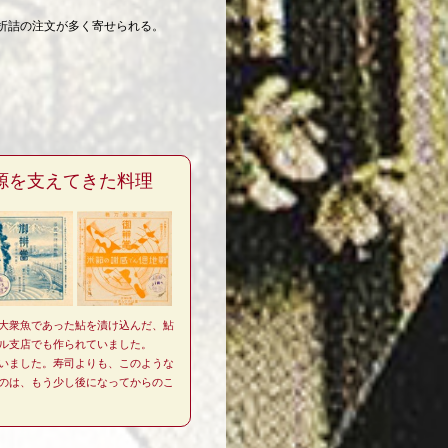
折詰の注文が多く寄せられる。
源を支えてきた料理
大衆魚であった鮎を漬け込んだ、鮎
ル支店でも作られていました。
いました。寿司よりも、このような
のは、もう少し後になってからのこ