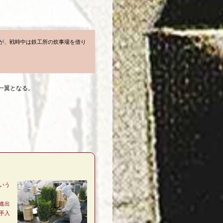
が、戦時中は鉄工所の炊事場を借り
一翼となる。
」
いう
進出
手入