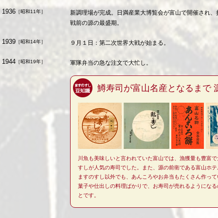
1936
［昭和11年］
新調理場が完成。日満産業大博覧会が富山で開催され、
戦前の源の最盛期。
1939
［昭和14年］
９月１日：第二次世界大戦が始まる。
1944
［昭和19年］
軍隊弁当の急な注文で大忙し。
鱒寿司が富山名産となるまで 
川魚も美味しいと言われていた富山では、漁獲量も豊富で
すしが人気の寿司でした。また、源の前衛である富山ホテ
ますのすし以外でも、あんころやお弁当もたくさん作って
菓子や仕出しの料理ばかりで、お寿司が売れるようになる
とです。