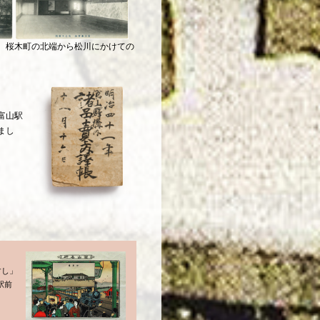
。桜木町の北端から松川にかけての
富山駅
まし
すし」
駅前