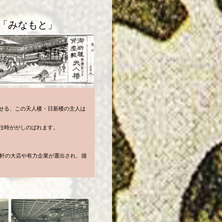
「みなもと」
せる、この天人楼・日新楼の主人は
往時ががしのばれます。
4軒の大店や有力企業が選出され、描