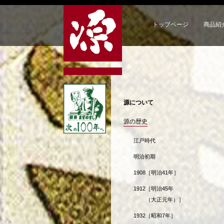
トップページ
商品紹
源について
源の歴史
江戸時代
明治初期
1908
［明治41年］
1912
［明治45年
（大正元年）］
1932
［昭和7年］