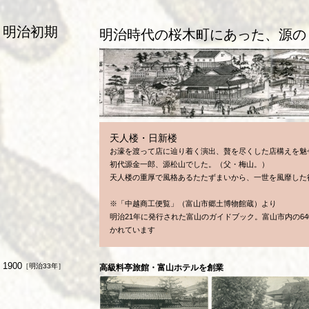
明治初期
明治時代の桜木町にあった、源の
天人楼・日新楼
お濠を渡って店に辿り着く演出、贅を尽くした店構えを魅
初代源金一郎、源松山でした。（父・梅山。）
天人楼の重厚で風格あるたたずまいから、一世を風靡した
※「中越商工便覧」（富山市郷土博物館蔵）より
明治21年に発行された富山のガイドブック。富山市内の6
かれています
1900
［明治33年］
高級料亭旅館・富山ホテルを創業