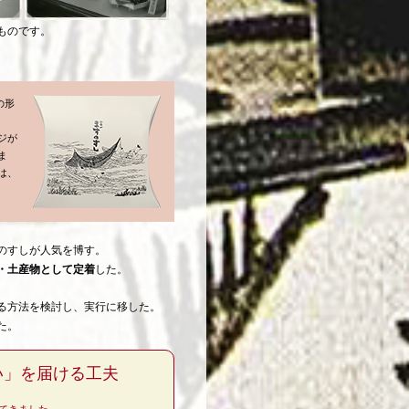
ものです。
の形
ジが
ま
は、
のすしが人気を博す。
・土産物として定着
した。
る方法を検討し、実行に移した。
た。
い」を届ける工夫