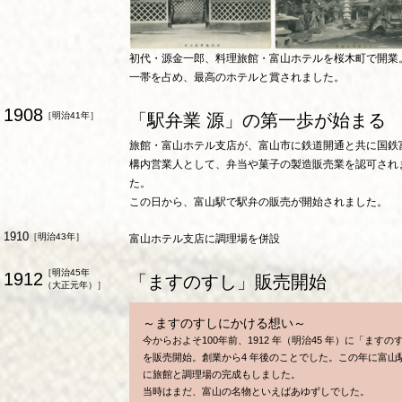
初代・源金一郎、料理旅館・富山ホテルを桜木町で開業
一帯を占め、最高のホテルと賞されました。
1908
［明治41年］
「駅弁業 源」の第一歩が始まる
旅館・富山ホテル支店が、富山市に鉄道開通と共に国鉄
構内営業人として、弁当や菓子の製造販売業を認可され
た。
この日から、富山駅で駅弁の販売が開始されました。
1910
［明治43年］
富山ホテル支店に調理場を併設
［明治45年
1912
「ますのすし」販売開始
（大正元年）］
～ますのすしにかける想い～
今からおよそ100年前、1912 年（明治45 年）に「ますの
を販売開始。創業から4 年後のことでした。この年に富山
に旅館と調理場の完成もしました。
当時はまだ、富山の名物といえばあゆずしでした。