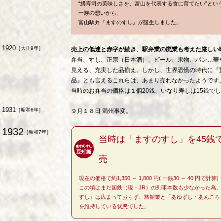
“鱒寿司の美味しさを、富山を代表する食に育てたい”とい
一族の想いから、
富山駅弁『ますのすし』が誕生しました。
1920
［大正9年］
売上の低迷と赤字が続き、駅弁業の廃業も考えた厳しい
弁当、すし、正宗（日本酒）、ビール、果物、パン…華
見える、充実した品揃え。しかし、世界恐慌の時代に『
品』とも言えるこれらは、あまり売れなかったようです
当時のお弁当の価格は１個20銭、いなり寿しは15銭で
1931
［昭和6年］
９月１８日 満州事変。
1932
［昭和7年］
当時は「ますのすし」を45銭
売
現在の価格で約1,350 ～ 1,800 円( 一銭30 ～ 40 円で計算
この頃はまだ国鉄（現・JR）の列車本数も少なかった為
すし』は広まっておらず、旅館業と「あゆずし・あんころ
を維持している状態でした。