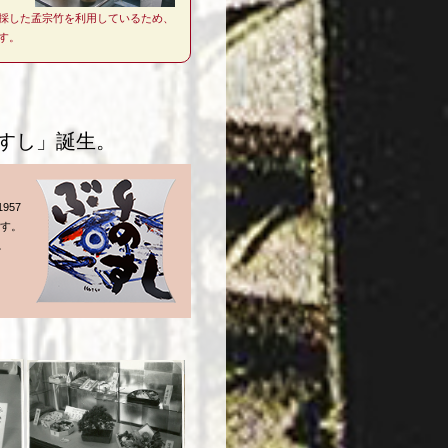
採した孟宗竹を利用しているため、
す。
すし」誕生。
957
です。
。