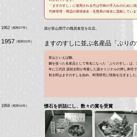
「ますのすし」に使用される竹は竹林の手入れのために伐
竹林管理・周辺の環境保全・生態系の保全に貢献していま
1952
［昭和27年］
源が富山県庁の職員食堂を出店。
1957
［昭和32年］
ますのすしに並ぶ名産品「ぶりの
富山といえば鰤。
鰤を使った名産品として有名になった「ぶりのすし」は、1
年に三代目 源初太郎が考案した源オリジナルの押し寿司
初太郎はますのすしを始め、料理研究に情熱を注ぎました
1959
懐石を折詰にし、数々の賞を受賞
［昭和34年］