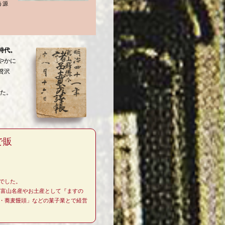
う源
時代。
やかに
贅沢
。
した。
で販
) でした。
、富山名産やお土産として『ますの
・蕎麦饅頭」などの菓子業とで経営