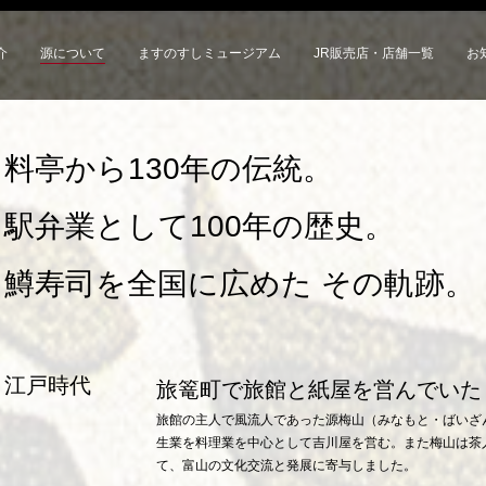
介
源について
ますのすしミュージアム
JR販売店・店舗一覧
お
料亭から130年の伝統。
駅弁業として100年の歴史。
鱒寿司を全国に広めた その軌跡。
江戸時代
旅篭町で旅館と紙屋を営んでいた
旅館の主人で風流人であった源梅山（みなもと・ばいざ
生業を料理業を中心として吉川屋を営む。また梅山は茶
て、富山の文化交流と発展に寄与しました。