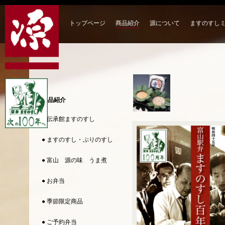
トップページ
商品紹介
源について
ますのすし
商品紹介
● 伝承館ますのすし
● ますのすし・ぶりのすし
● 富山 源の味 うま煮
● お弁当
● 季節限定商品
● ご予約弁当