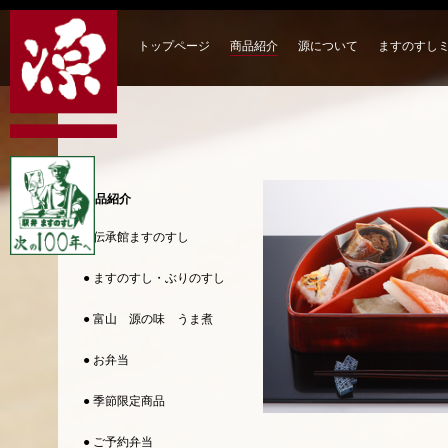
トップページ
商品紹介
源について
ますのすし
商品紹介
● 伝承館ますのすし
● ますのすし・ぶりのすし
● 富山 源の味 うま煮
● お弁当
● 季節限定商品
● ご予約弁当