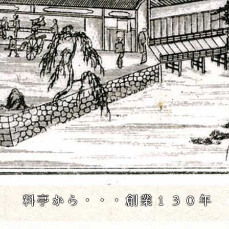
料亭から・・・
創業１３０年