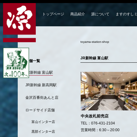
トップページ
商品紹介
源について
ますのすし
toyama-station-shop
JR新幹線 富山駅
店舗一覧
JR新幹線 富山駅
JR新幹線 新高岡駅
金沢百番街あんと店
ロードサイド店舗
中央改札前売店
富山インター店
TEL：
076-431-2104
営業時間：
6:30～20:00
黒部インター店