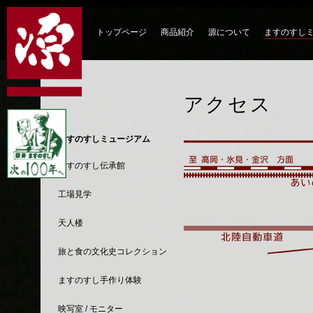
トップページ
商品紹介
源について
ますのすし
アクセス
ますのすしミュージアム
ますのすし伝承館
工場見学
天人楼
旅と食の文化史コレクション
ますのすし手作り体験
映写室 / モニター