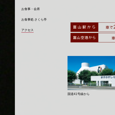
お食事・会席
お食事処 さくら亭
アクセス
国道41号線から